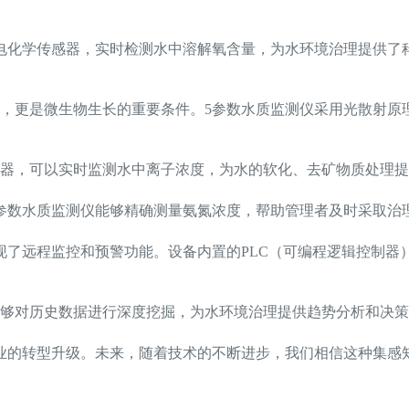
电化学传感器，实时检测水中溶解氧含量，为水环境治理提供了
，更是微生物生长的重要条件。5参数水质监测仪采用光散射原
器，可以实时监测水中离子浓度，为水的软化、去矿物质处理提
参数水质监测仪能够精确测量氨氮浓度，帮助管理者及时采取治
现了远程监控和预警功能。设备内置的PLC（可编程逻辑控制器
够对历史数据进行深度挖掘，为水环境治理提供趋势分析和决策
业的转型升级。未来，随着技术的不断进步，我们相信这种集感