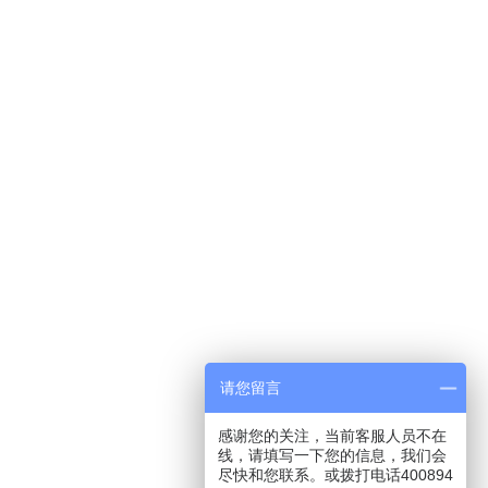
请您留言
感谢您的关注，当前客服人员不在
线，请填写一下您的信息，我们会
尽快和您联系。或拨打电话400894