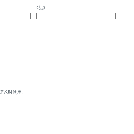
站点
评论时使用。