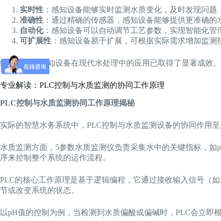
实时性
：感知设备能够实时监测水质变化，及时发现问题
准确性
：通过精确的传感器，感知设备能够提供更准确的
自动化
：感知设备可以自动调节工艺参数，实现智能化管
可扩展性
：感知设备易于扩展，可根据实际需求增加监测
综上所述，感知设备在现代水处理中的应用已取得了显著成效。
专业解读：PLC控制与水质监测的协同工作原理
PLC控制与水质监测协同工作原理揭秘
实际的智慧水务系统中，PLC控制与水质监测设备的协同作用
水质监测方面，5参数水质监测仪负责采集水中的关键指标，如
序来控制整个系统的运作流程。
PLC的核心工作原理是基于逻辑编程，它通过接收输入信号（
节或改变系统的状态。
以pH值的控制为例，当检测到水质偏酸或偏碱时，PLC会立