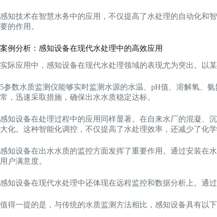
感知技术在智慧水务中的应用，不仅提高了水处理的自动化和智
要的作用。
案例分析：感知设备在现代水处理中的高效应用
实际应用中，感知设备在现代水处理领域的表现尤为突出。以某
5参数水质监测仪能够实时监测水源的水温、pH值、溶解氧、
常，迅速采取措施，确保出水水质稳定达标。
感知设备在处理过程中的应用同样显著。在自来水厂的混凝、沉
大化。这种智能化调控，不仅提高了水处理效率，还减少了化学
感知设备在出水水质的监控方面发挥了重要作用。通过安装在水
用户满意度。
感知设备在现代水处理中还体现在远程监控和数据分析上。通过
值得一提的是，与传统的水质监测方法相比，感知设备具有以下