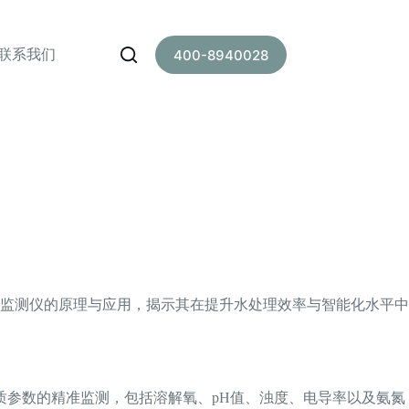
联系我们
400-8940028
质监测仪的原理与应用，揭示其在提升水处理效率与智能化水平中
质参数的精准监测，包括溶解氧、pH值、浊度、电导率以及氨氮