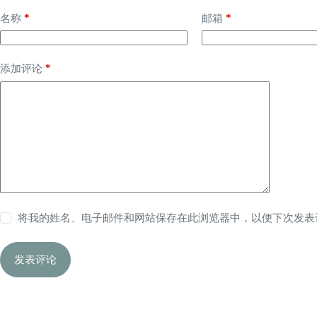
*
*
名称
邮箱
*
添加评论
将我的姓名、电子邮件和网站保存在此浏览器中，以便下次发表
发表评论