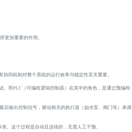
挥更加重要的作用。
解其协同机制对整个系统的运行效率与稳定性至关重要。
础。而PLC（可编程逻辑控制器）在其中的角色，是通过预编程
，最后输出控制信号，驱动相关的执行器（如水泵、阀门等）来调
定标准。这个过程是自动且连续的，无需人工干预。