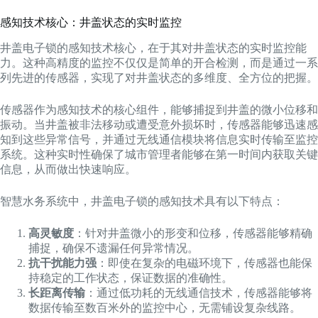
感知技术核心：井盖状态的实时监控
井盖电子锁的感知技术核心，在于其对井盖状态的实时监控能
力。这种高精度的监控不仅仅是简单的开合检测，而是通过一系
列先进的传感器，实现了对井盖状态的多维度、全方位的把握。
传感器作为感知技术的核心组件，能够捕捉到井盖的微小位移和
振动。当井盖被非法移动或遭受意外损坏时，传感器能够迅速感
知到这些异常信号，并通过无线通信模块将信息实时传输至监控
系统。这种实时性确保了城市管理者能够在第一时间内获取关键
信息，从而做出快速响应。
智慧水务系统中，井盖电子锁的感知技术具有以下特点：
高灵敏度
：针对井盖微小的形变和位移，传感器能够精确
捕捉，确保不遗漏任何异常情况。
抗干扰能力强
：即使在复杂的电磁环境下，传感器也能保
持稳定的工作状态，保证数据的准确性。
长距离传输
：通过低功耗的无线通信技术，传感器能够将
数据传输至数百米外的监控中心，无需铺设复杂线路。