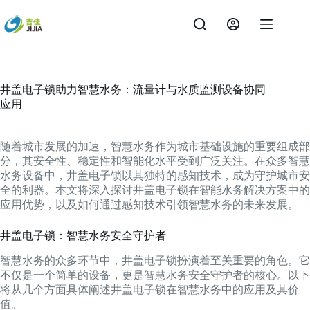
跳
过
内
容
井盖电子锁助力智慧水务：流量计与水质监测设备协同
应用
随着城市发展的加速，智慧水务作为城市基础设施的重要组成部
分，其安全性、稳定性和智能化水平受到广泛关注。在众多智慧
水务设备中，井盖电子锁以其独特的感知技术，成为守护城市安
全的利器。本文将深入探讨井盖电子锁在智能水务解决方案中的
应用优势，以及如何通过感知技术引领智慧水务的未来发展。
井盖电子锁：智慧水务安全守护者
智慧水务的众多环节中，井盖电子锁扮演着至关重要的角色。它
不仅是一个简单的设备，更是智慧水务安全守护者的核心。以下
将从几个方面具体阐述井盖电子锁在智慧水务中的应用及其价
值。