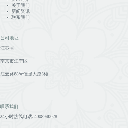
关于我们
新闻资讯
联系我们
公司地址
江苏省
南京市江宁区
江云路88号佳强大厦3楼
联系我们
24小时热线电话: 4008940028