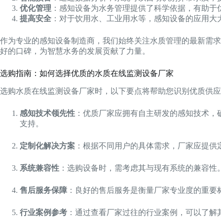
优化管理
：感知设备为水务管理提供了科学依据，有助于
提高安全
：对于饮用水、工业用水等，感知设备的应用大
作为专业的感知设备制造商，我们始终关注水质管理的最新需求
好的口碑，为智慧水务的发展贡献了力量。
选购指南：如何选择优质的水质在线监测设备厂家
选购水质在线监测设备厂家时，以下要点将帮助您识别优质供应
感知技术领先性
：优质厂家应拥有自主研发的感知技术，
支持。
定制化解决方案
：根据不同用户的具体需求，厂家应提供
系统兼容性
：选购设备时，需考虑其与现有系统的兼容性
售后服务保障
：良好的售后服务是衡量厂家专业度的重要
行业案例参考
：通过查看厂家过往的行业案例，可以了解