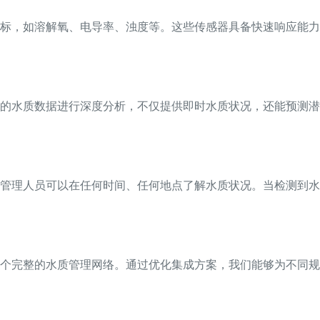
标，如溶解氧、电导率、浊度等。这些传感器具备快速响应能力
的水质数据进行深度分析，不仅提供即时水质状况，还能预测潜
管理人员可以在任何时间、任何地点了解水质状况。当检测到水
个完整的水质管理网络。通过优化集成方案，我们能够为不同规