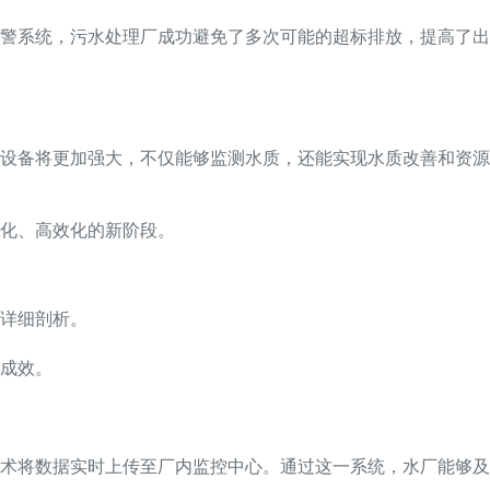
警系统，污水处理厂成功避免了多次可能的超标排放，提高了出
设备将更加强大，不仅能够监测水质，还能实现水质改善和资源
化、高效化的新阶段。
详细剖析。
成效。
术将数据实时上传至厂内监控中心。通过这一系统，水厂能够及