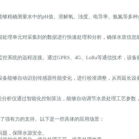
能够精确测量水中的pH值、溶解氧、浊度、电导率、氨氮等多
据处理单元对采集到的数据进行快速处理和分析，确保水质信息
控系统的远程连接。通过GPRS、4G、LoRa等通信技术，设
设备能够自动识别传感器性能变化，进行校准调整，从而延长设
水质分析仪通过智能化控制算法，能够自动调节水质处理工艺参数
了强有力的支持。以下是一些具体的应用场景：
问题，保障水源安全。