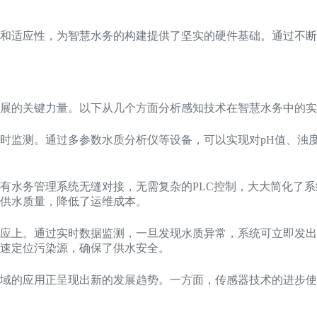
。
和适应性，为智慧水务的构建提供了坚实的硬件基础。通过不断
展的关键力量。以下从几个方面分析感知技术在智慧水务中的实
时监测。通过多参数水质分析仪等设备，可以实现对pH值、浊
有水务管理系统无缝对接，无需复杂的PLC控制，大大简化了
供水质量，降低了运维成本。
应上。通过实时数据监测，一旦发现水质异常，系统可立即发出
速定位污染源，确保了供水安全。
域的应用正呈现出新的发展趋势。一方面，传感器技术的进步使