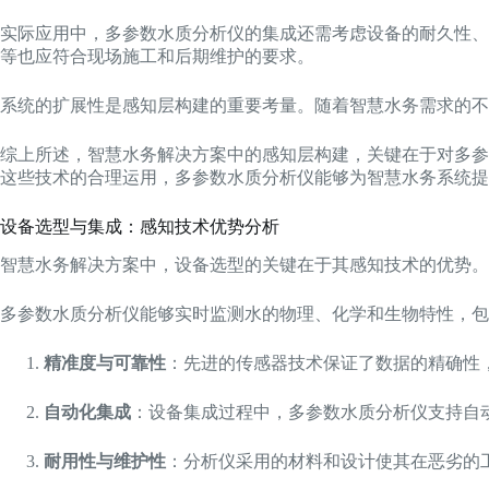
实际应用中，多参数水质分析仪的集成还需考虑设备的耐久性、
等也应符合现场施工和后期维护的要求。
系统的扩展性是感知层构建的重要考量。随着智慧水务需求的不
综上所述，智慧水务解决方案中的感知层构建，关键在于对多参
这些技术的合理运用，多参数水质分析仪能够为智慧水务系统提
设备选型与集成：感知技术优势分析
智慧水务解决方案中，设备选型的关键在于其感知技术的优势。
多参数水质分析仪能够实时监测水的物理、化学和生物特性，包
精准度与可靠性
：先进的传感器技术保证了数据的精确性
自动化集成
：设备集成过程中，多参数水质分析仪支持自
耐用性与维护性
：分析仪采用的材料和设计使其在恶劣的