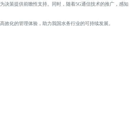
为决策提供前瞻性支持。同时，随着5G通信技术的推广，感知
高效化的管理体验，助力我国水务行业的可持续发展。