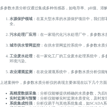
多参数水质分析仪通过集成多种传感器，如电导率、pH值、溶
水源保护领域
：在某大型水库的水源保护项目中，我们部
全。
污水处理厂应用
：在一家现代化污水处理厂中，多参数水
城市供水管网监控
：在供水管网监控系统中，多参数水质
工业废水处理
：在一家化工厂的工业废水处理系统中，多
环境污染。
农业灌溉监测
：在农业灌溉系统中，多参数水质分析仪能
上述案例中，多参数水质分析仪的表现主要体现在以下几个方面
高精度数据采集
：分析仪能够提供精确的水质参数，为后
实时监测与预警
：分析仪能够实时监测水质变化，及时发
系统集成性强
：分析仪易于与其他系统集成，如SCADA