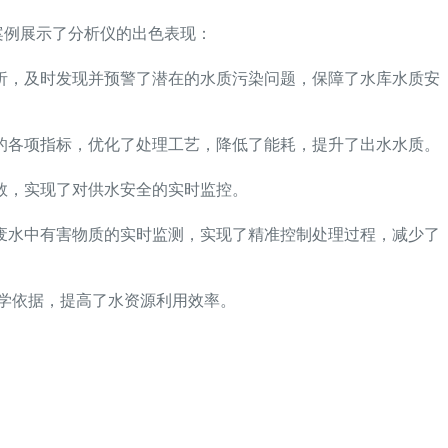
案例展示了分析仪的出色表现：
析，及时发现并预警了潜在的水质污染问题，保障了水库水质安
的各项指标，优化了处理工艺，降低了能耗，提升了出水水质。
数，实现了对供水安全的实时监控。
废水中有害物质的实时监测，实现了精准控制处理过程，减少了
学依据，提高了水资源利用效率。