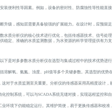
安装便利性等因素。例如，设备的密封性、防腐蚀性等性能直接
断升级，感知层需要具备较强的扩展能力。在设计时，应预留足
数水质分析仪的核心技术进行优化，包括传感器技术、信号处理
供稳定、准确的水质监测数据，为水资源的科学管理提供有力支
以下是对多参数水质分析仪在选型与集成过程中的技术优势进行
括溶解氧、氨氮、浊度、pH值等多个关键参数。其选型的优势
，这对于水质监测至关重要。分析仪的传感器采用高精度设计，
动化控制系统，可以与SCADA系统无缝对接，实现远程监控和
工业环境下仍能稳定运行。其维护简便，易于更换传感器和校准