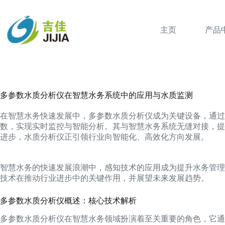
跳
过
内
主页
产品
容
多参数水质分析仪在智慧水务系统中的应用与水质监测
在智慧水务快速发展中，多参数水质分析仪成为关键设备，通过
数，实现实时监控与智能分析。其与智慧水务系统无缝对接，提
进步，水质分析仪正引领行业向智能化、高效化方向发展。
智慧水务的快速发展浪潮中，感知技术的应用成为提升水务管理
技术在推动行业进步中的关键作用，并展望未来发展趋势。
多参数水质分析仪概述：核心技术解析
多参数水质分析仪在智慧水务领域扮演着至关重要的角色，它通