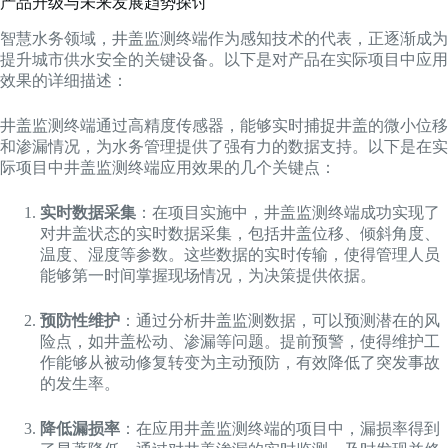
产品升级与未来发展趋势探讨
智慧水务领域，井盖监测终端作为感知技术的代表，正逐渐成为
提升城市供水安全的关键设备。以下是对产品在实际项目中应用
效果的详细描述：
井盖监测终端通过高精度传感器，能够实时捕捉井盖的微小位移
和渗漏情况，为水务管理提供了强有力的数据支持。以下是在实
际项目中井盖监测终端应用效果的几个关键点：
实时数据采集
：在项目实施中，井盖监测终端成功实现了
对井盖状态的实时数据采集，包括井盖位移、倾斜角度、
温度、湿度等参数。这些数据的实时传输，使得管理人员
能够第一时间掌握现场情况，为决策提供依据。
预防性维护
：通过分析井盖监测数据，可以预测潜在的风
险点，如井盖松动、渗漏等问题。提前预警，使得维护工
作能够从被动修复转变为主动预防，有效降低了突发事故
的发生率。
降低漏损率
：在应用井盖监测终端的项目中，漏损率得到