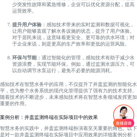
少突发性故障和紧急维修，企业可以优化资源分配，提高
运营效率。
提升用户体验
：感知技术带来的实时监测和数据可视化，
让用户能够直观了解水务设施的状态，提升了用户体验。
对于居民来说，这意味着更安全、更可靠的供水环境；对
于企业来说，则是更高的生产效率和更低的运营风险。
环保与节能
：通过智能化的管理，感知技术有助于减少水
资源浪费，实现节能环保。例如，通过监测水源压力，可
以自动调节水泵运行，避免不必要的能源消耗。
感知技术在智慧水务中的应用，不仅提升了井盖监测的智能化水
平，也为整个水务系统的现代化管理提供了强有力的技术支持。
随着技术的不断进步，未来感知技术将在智慧水务领域发挥更加
重要的作用。
案例分析：井盖监测终端在实际项目中的效果
智慧水务的实践中，井盖监测终端扮演着至关重要的角色。以下
是对一款井盖监测终端在实际项目中应用效果的详细案例分析：