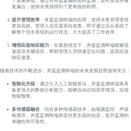
了显著降低。通过对井盖渗漏的实时监测，及时发现并修
复漏点，使得水资源得到了更有效的利用。
提升管理效率
：井盖监测终端的应用，使得水务管理变得
更加高效。管理人员无需亲自巡查，即可通过后台系统了
解整个供水系统的运行状况，大大提高了工作效率。
增强应急响应能力
：在紧急情况下，井盖监测终端能够迅
速提供关键信息，帮助管理人员快速定位问题，提高应急
响应速度。
随着技术的不断进步，井盖监测终端的未来发展趋势值得关注：
智能化升级
：通过引入人工智能算法，井盖监测终端将具
备更强大的数据分析能力，能够自动识别异常情况，实现
智能预警。
多传感器融合
：结合多种传感器技术，如视频监控、声波
检测等，井盖监测终端将提供更全面的信息，提升监测的
准确性和可靠性。