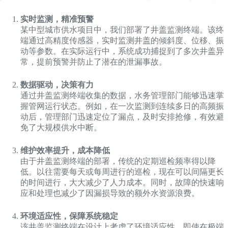
实时监测，精准预警
某中型城市供水项目中，我们部署了井盖监测终端。该终
端通过高精度传感器，实时监测井盖的倾斜度、位移、振
动等参数。在实际运行中，系统成功捕捉到了多次井盖异
常，提前预警并防止了潜在的泄漏事故。
数据驱动，决策有力
通过井盖监测终端收集的数据，水务管理部门能够迅速掌
握管网运行状态。例如，在一次监测到连续多日的高频振
动后，管理部门迅速定位了漏点，及时安排抢修，有效避
免了大规模供水中断。
维护效率提升，成本降低
由于井盖监测终端的部署，传统的定期巡检频率得以降
低。以往需要每天或每周进行的巡检，现在可以间隔更长
的时间进行，大大减少了人力成本。同时，故障的快速响
应和处理也减少了因漏损导致的额外水资源浪费。
环境适应性，保障系统稳定
该井盖监测终端在设计上考虑了环境适应性，即使在极端