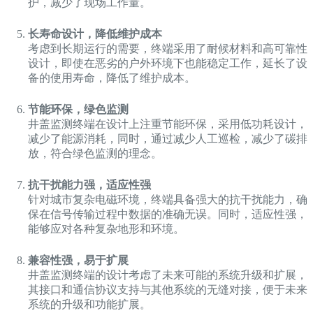
护，减少了现场工作量。
长寿命设计，降低维护成本
考虑到长期运行的需要，终端采用了耐候材料和高可靠性
设计，即使在恶劣的户外环境下也能稳定工作，延长了设
备的使用寿命，降低了维护成本。
节能环保，绿色监测
井盖监测终端在设计上注重节能环保，采用低功耗设计，
减少了能源消耗，同时，通过减少人工巡检，减少了碳排
放，符合绿色监测的理念。
抗干扰能力强，适应性强
针对城市复杂电磁环境，终端具备强大的抗干扰能力，确
保在信号传输过程中数据的准确无误。同时，适应性强，
能够应对各种复杂地形和环境。
兼容性强，易于扩展
井盖监测终端的设计考虑了未来可能的系统升级和扩展，
其接口和通信协议支持与其他系统的无缝对接，便于未来
系统的升级和功能扩展。